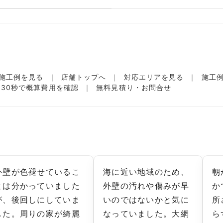
施工例を見る
店舗トップへ
対応エリアを見る
施工
名30秒で概算費用を確認
無料見積り・お問合せ
外壁が色褪せているこ
海に近い地域のため、
朝
とは分かっていました
外壁の汚れや傷みが早
か
が、後回しにしていま
いのではないかと気に
所
した。周りの家が綺麗
なっていました。大網
ら