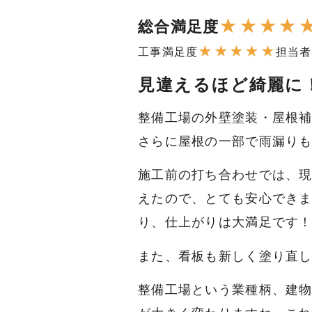
★
★
★
★
総合満足度
★
★
★
★
★
工事満足度
担当者
見違えるほど綺麗に
整備工場の外壁塗装・屋根
さらに屋根の一部で雨漏り
施工前の打ち合わせでは、
えたので、とても安心でき
り、仕上がりは大満足です
また、看板も新しく塗り直
整備工場という業種柄、建