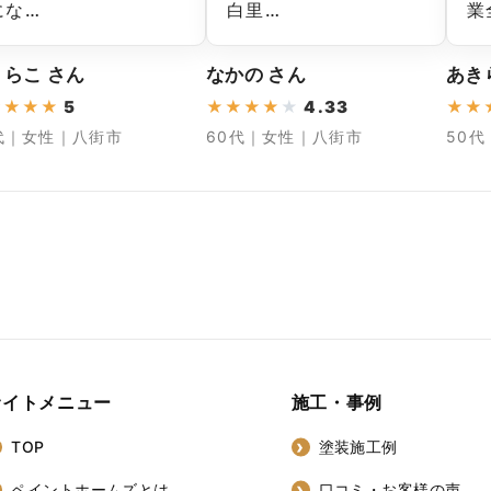
にな…
白里…
業
らこ さん
なかの さん
あき
★
★
★
★
5
★
★
★
★
★
4.33
★
★
代｜女性｜八街市
60代｜女性｜八街市
50
サイトメニュー
施工・事例
TOP
塗装施工例
ペイントホームズとは
口コミ・お客様の声