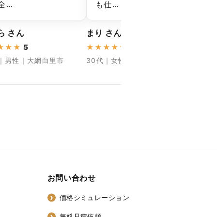
全…
も仕…
色
ら さん
まり さん
みなみ
★
★
★
5
★
★
★
★
★
5
★
★
★
代｜男性｜大網白里市
30代｜女性｜山武市
40代
お問い合わせ
価格シミュレーション
無料見積依頼