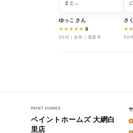
まと…
ゆっこ さん
さく
★
★
★
★
★
5
★
50代｜女性｜茂原市
50
PAINT HOMES
ペイントホームズ 大網白
里店