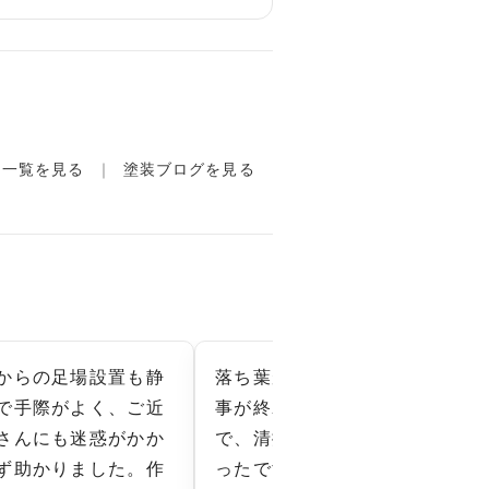
例一覧を見る
塗装ブログを見る
からの足場設置も静
落ち葉が増える前に工
和
で手際がよく、ご近
事が終わってくれたの
選
さんにも迷惑がかか
で、清掃もラクで良か
す
ず助かりました。作
ったです。タイミング
気