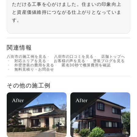
ただける工事を心がけました。住まいの印象向上
と資産価値維持につながる仕上がりとなっていま
す。
関連情報
八街市の施工例を見る
八街市の口コミを見る
店舗トップへ
対応エリアを見る
お客様の声を見る
塗装ブログを見る
外壁塗装の費用を見る
匿名30秒で概算費用を確認
無料見積り・お問合せ
その他の施工例
After
After