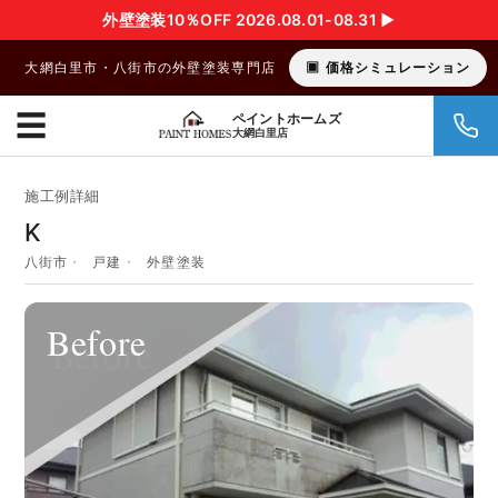
外壁塗装10％OFF 2026.08.01-08.31 ▶︎
大網白里市・八街市の外壁塗装専門店
価格シミュレーション
☰
ペイントホームズ
大網白里店
施工例詳細
K
八街市
戸建
外壁塗装
Before