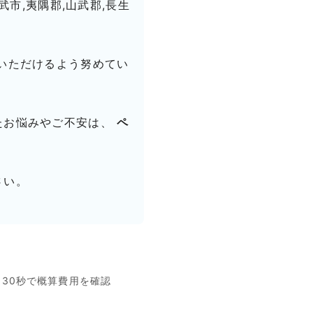
武市,夷隅郡,山武郡,長生
いただけるよう努めてい
たお悩みやご不安は、
ペ
さい。
名30秒で概算費用を確認