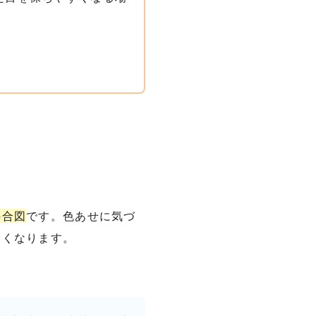
の合図
です。色あせに気づ
すくなります。