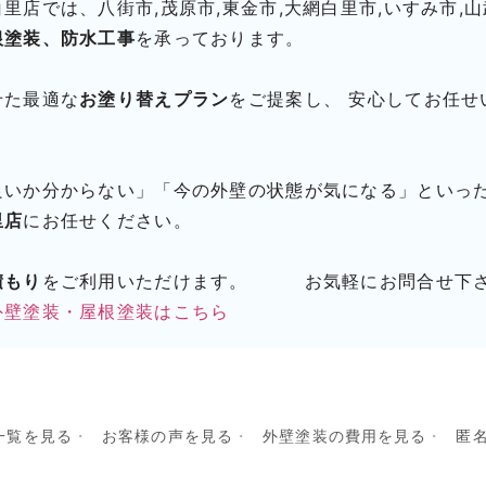
店では、八街市,茂原市,東金市,大網白里市,いすみ市,山
根塗装、防水工事
を承っております。
せた最適な
お塗り替えプラン
をご提案し、 安心してお任せ
良いか分からない」「今の外壁の状態が気になる」といっ
里店
にお任せください。
積もり
をご利用いただけます。 お気軽にお問合せ下
外壁塗装・屋根塗装はこちら
一覧を見る
お客様の声を見る
外壁塗装の費用を見る
匿