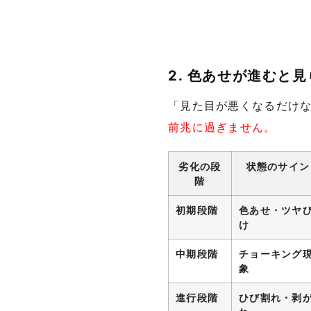
2. 色あせが進むと
「見た目が悪くなるだけ
前兆に過ぎません。
劣化の段
状態のサイン
階
初期段階
色あせ・ツヤ
け
中期段階
チョーキング
象
進行段階
ひび割れ・剥