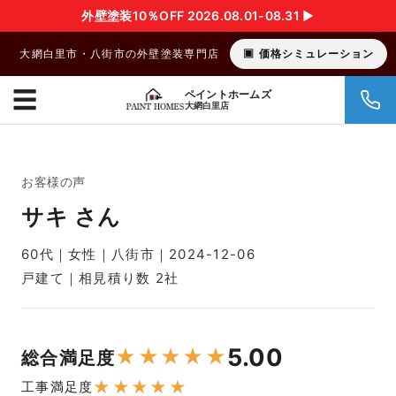
外壁塗装10％OFF 2026.08.01-08.31 ▶︎
大網白里市・八街市の外壁塗装専門店
価格シミュレーション
☰
ペイントホームズ
大網白里店
お客様の声
サキ さん
60代｜女性｜八街市｜2024-12-06
戸建て｜相見積り数 2社
5.00
★
★
★
★
★
総合満足度
★
★
★
★
★
工事満足度