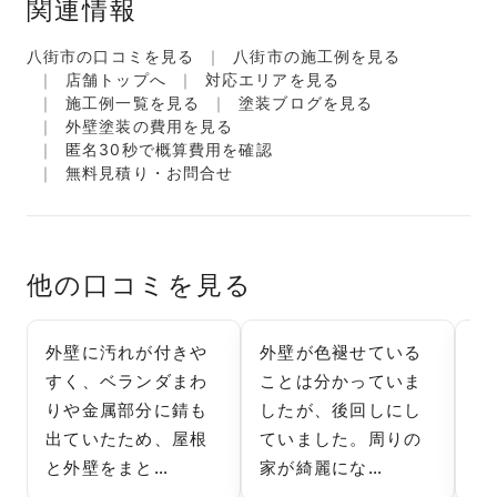
関連情報
八街市の口コミを見る
八街市の施工例を見る
店舗トップへ
対応エリアを見る
施工例一覧を見る
塗装ブログを見る
外壁塗装の費用を見る
匿名30秒で概算費用を確認
無料見積り・お問合せ
他の口コミを見る
外壁に汚れが付きや
外壁が色褪せている
海
すく、ベランダまわ
ことは分かっていま
め
りや金属部分に錆も
したが、後回しにし
み
出ていたため、屋根
ていました。周りの
か
と外壁をまと…
家が綺麗にな…
し