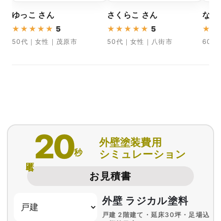
ゆっこ さん
さくらこ さん
なか
★
★
★
★
★
5
★
★
★
★
★
5
★
★
50代｜女性｜茂原市
50代｜女性｜八街市
60
20
外壁塗装費用
秒
シミュレーション
匿名
お見積書
外壁 ラジカル塗料
戸建 2階建て・延床30坪・足場込